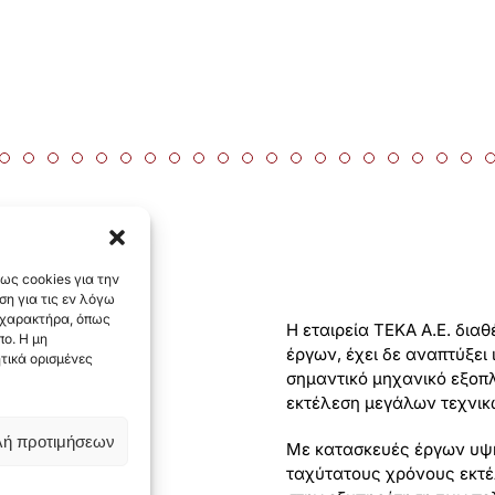
ΤΕΚΑ Α.Ε. ΤΕΧΝΙΚΗ ΕΤΑΙΡΕΙΑ
Σχολή Ικάρων
Στάδιο Νέας Ιωνίας
Ανάπλαση Δήμου Δάφνης – Υμηττού
Κλειστό Γυμναστήριο Ε.Μ.Π.
Κολυμβητήριο Δεκέλειας
Τ.Ε.Ε. Σταυρούπολης
Κλειστό Γυμναστήριο Καρύστου
Αεροδρόμιο Καλύμνου
Τ.Ε.Ε. Αγίου Δημητρίου
Κλειστό Γυμναστήριο Κορωπίο
Λιμνοδεξαμενή Εγγαρών Ν
Οδικός Άξονας Π.Α.Θ.Ε.
Γέφυρα Ματσουκίου
Παλαιότερα έργα 
Παλαιότερα έρ
Τετραώροφε
Πολυκατο
Συγκρ
Συ
ως cookies για την
η για τις εν λόγω
 χαρακτήρα, όπως
Η εταιρεία ΤΕΚΑ Α.Ε. δια
ο. Η μη
έργων, έχει δε αναπτύξει 
τικά ορισμένες
σημαντικό μηχανικό εξοπλ
εκτέλεση μεγάλων τεχνικ
ή προτιμήσεων
Με κατασκευές έργων υψηλ
ταχύτατους χρόνους εκτέ