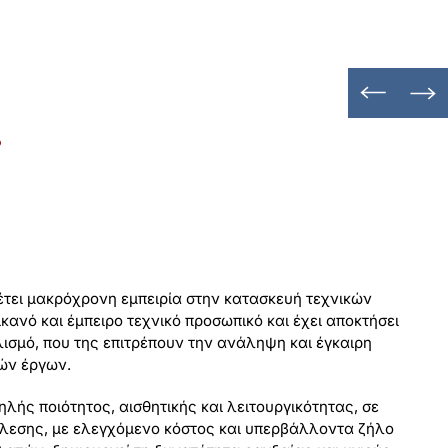
υ
άξου
(Οδοποιίες)
γα (Υδραυλικά)
ς οικοδομές Χαλάνδρι Αττικής
ικία, Χαλάνδρι Αττικής
ότημα κατοικιών Χαλάνδρι Αττικής
γκρότημα κατοικιών Κηφισιά
Συγκρότημα κατοικιών Μελίσσια Αττικής
θέτει μακρόχρονη εμπειρία στην κατασκευή τεχνικών
ικανό και έμπειρο τεχνικό προσωπικό και έχει αποκτήσει
ισμό, που της επιτρέπουν την ανάληψη και έγκαιρη
ών έργων.
ής ποιότητος, αισθητικής και λειτουργικότητας, σε
λεσης, με ελεγχόμενο κόστος και υπερβάλλοντα ζήλο