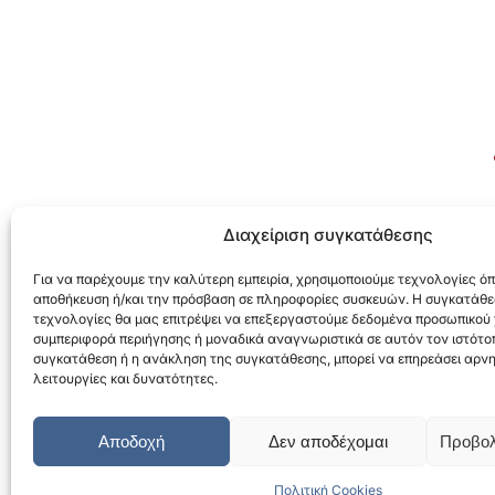
Διαχείριση συγκατάθεσης
Για να παρέχουμε την καλύτερη εμπειρία, χρησιμοποιούμε τεχνολογίες όπ
αποθήκευση ή/και την πρόσβαση σε πληροφορίες συσκευών. Η συγκατάθεσ
τεχνολογίες θα μας επιτρέψει να επεξεργαστούμε δεδομένα προσωπικού
ΤΕΚΑ Α.Ε.
συμπεριφορά περιήγησης ή μοναδικά αναγνωριστικά σε αυτόν τον ιστότοπ
συγκατάθεση ή η ανάκληση της συγκατάθεσης, μπορεί να επηρεάσει αρνη
ΤΕΧΝΙΚΗ ΕΤΑΙΡΕΙΑ
λειτουργίες και δυνατότητες.
Αποδοχή
Δεν αποδέχομαι
Προβολ
Πολιτική Cookies